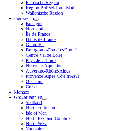
Flämische Region
Region Brüssel-Hauptstadt
Wallonische Region
Frankreich
Bretagne
Normandie
Île-de-France
Hauts-de-France
Grand Est
Bourgogne-Franche-Comté
Centre-Val de Loire
Pays de la Loire
Nouvelle-Aquitaine
Auvergne-Rhône-Alpes
Provence-Alpes-Côte d'Azur
Occitanie
Corse
Monaco
Großbritannien
Scotland
Northern Ireland
Isle of Man
North East and Cumbria
North West
Yorkshire