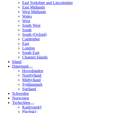
East Yorkshire and Lincolnshire
East Midlands
West Midlands
Wales
West
South West
South
South (Oxford)
Cambridge
East
London
South East
Channel Islands
Irland
Dänemark
Hovedstaden
Nordjylland
Midtjylland
Syddanmark
Sjælland
Schweden
Norwegen
Tschechien
Karlovarský
Plzeňský