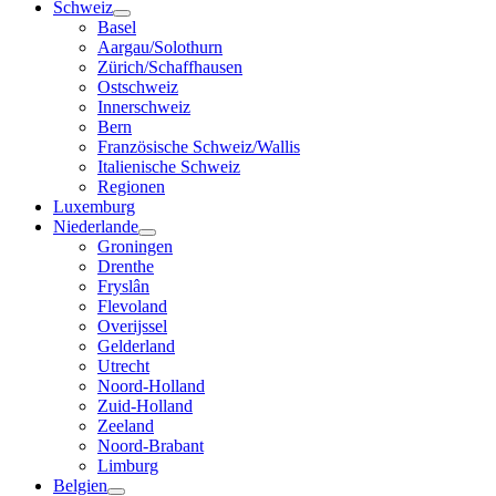
Schweiz
Basel
Aargau/Solothurn
Zürich/Schaffhausen
Ostschweiz
Innerschweiz
Bern
Französische Schweiz/Wallis
Italienische Schweiz
Regionen
Luxemburg
Niederlande
Groningen
Drenthe
Fryslân
Flevoland
Overijssel
Gelderland
Utrecht
Noord-Holland
Zuid-Holland
Zeeland
Noord-Brabant
Limburg
Belgien