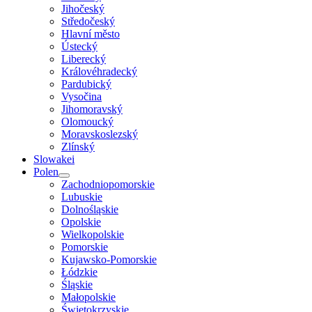
Jihočeský
Středočeský
Hlavní město
Ústecký
Liberecký
Královéhradecký
Pardubický
Vysočina
Jihomoravský
Olomoucký
Moravskoslezský
Zlínský
Slowakei
Polen
Zachodniopomorskie
Lubuskie
Dolnośląskie
Opolskie
Wielkopolskie
Pomorskie
Kujawsko-Pomorskie
Łódzkie
Śląskie
Małopolskie
Świętokrzyskie