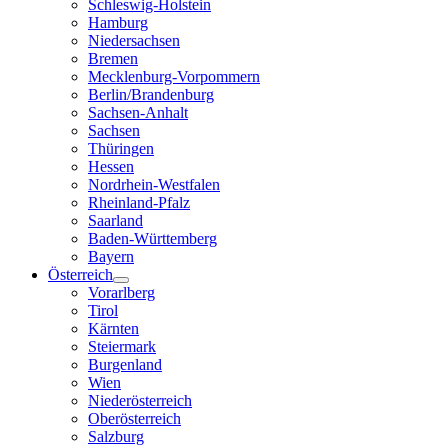
Schleswig-Holstein
Hamburg
Niedersachsen
Bremen
Mecklenburg-Vorpommern
Berlin/Brandenburg
Sachsen-Anhalt
Sachsen
Thüringen
Hessen
Nordrhein-Westfalen
Rheinland-Pfalz
Saarland
Baden-Württemberg
Bayern
Österreich
Vorarlberg
Tirol
Kärnten
Steiermark
Burgenland
Wien
Niederösterreich
Oberösterreich
Salzburg