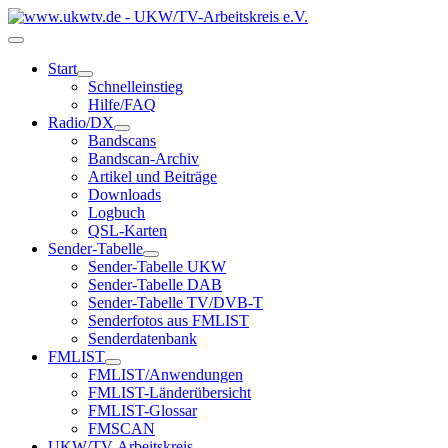
Start
Schnelleinstieg
Hilfe/FAQ
Radio/DX
Bandscans
Bandscan-Archiv
Artikel und Beiträge
Downloads
Logbuch
QSL-Karten
Sender-Tabelle
Sender-Tabelle UKW
Sender-Tabelle DAB
Sender-Tabelle TV/DVB-T
Senderfotos aus FMLIST
Senderdatenbank
FMLIST
FMLIST/Anwendungen
FMLIST-Länderübersicht
FMLIST-Glossar
FMSCAN
UKW/TV-Arbeitskreis