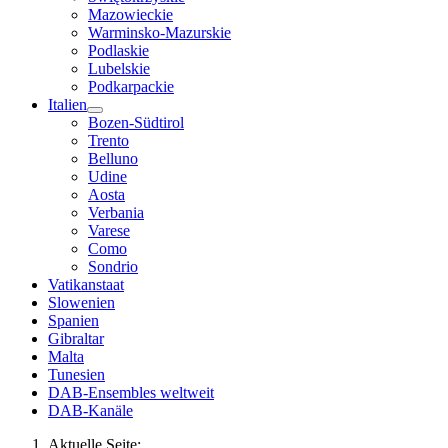
Mazowieckie
Warminsko-Mazurskie
Podlaskie
Lubelskie
Podkarpackie
Italien
Bozen-Südtirol
Trento
Belluno
Udine
Aosta
Verbania
Varese
Como
Sondrio
Vatikanstaat
Slowenien
Spanien
Gibraltar
Malta
Tunesien
DAB-Ensembles weltweit
DAB-Kanäle
Aktuelle Seite: